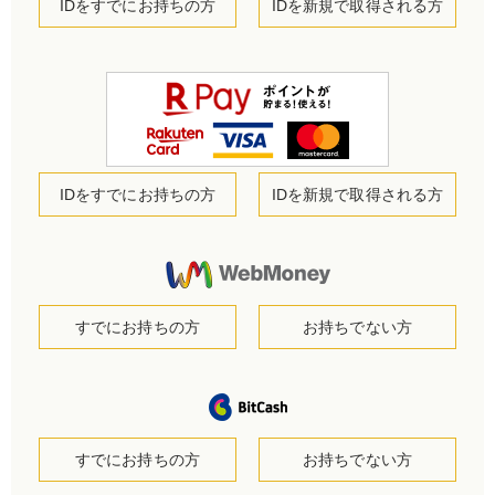
IDをすでにお持ちの方
IDを新規で取得される方
IDをすでにお持ちの方
IDを新規で取得される方
すでにお持ちの方
お持ちでない方
すでにお持ちの方
お持ちでない方