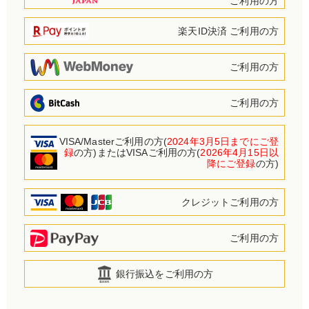
ご利用の方
楽天ID決済 ご利用の方
ご利用の方
ご利用の方
VISA/Masterご利用の方(
2024年3月5日までにご登
録
の方)またはVISAご利用の方(
2026年4月15日以
降にご登録
の方)
クレジットご利用の方
ご利用の方
銀行振込をご利用の方